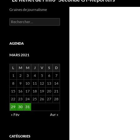
Graines de journalisme
Rechercher :
AGENDA
MARS 2021
L
M
M
J
V
S
D
1
2
3
4
5
6
7
8
9
10
11
12
13
14
15
16
17
18
19
20
21
22
23
24
25
26
27
28
29
30
31
« Fév
Avr »
CATÉGORIES