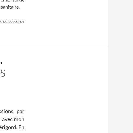
sanitaire.
e de Leobardy
21
ES
ssions, par
et avec mon
érigord. En