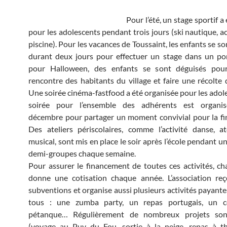
Pour l’été, un stage sportif a
pour les adolescents pendant trois jours (ski nautique, a
piscine). Pour les vacances de Toussaint, les enfants se s
durant deux jours pour effectuer un stage dans un po
pour Halloween, des enfants se sont déguisés pour
rencontre des habitants du village et faire une récolte
Une soirée cinéma-fastfood a été organisée pour les adol
soirée pour l’ensemble des adhérents est organi
décembre pour partager un moment convivial pour la fin
Des ateliers périscolaires, comme l’activité danse, ate
musical, sont mis en place le soir après l’école pendant u
demi-groupes chaque semaine.
Pour assurer le financement de toutes ces activités, ch
donne une cotisation chaque année. L’association reç
subventions et organise aussi plusieurs activités payante
tous : une zumba party, un repas portugais, un 
pétanque… Régulièrement de nombreux projets son
(voyage au Puy du Fou, sortie à la neige, repas à th