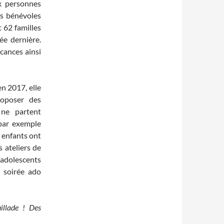
x personnes
des bénévoles
t 62 familles
ée dernière.
cances ainsi
en 2017, elle
oposer des
 ne partent
 par exemple
 enfants ont
s ateliers de
 adolescents
 soirée ado
illade ! Des