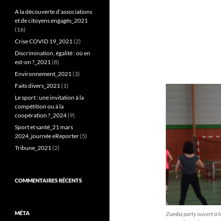
A la découverte d'associations
et de citoyens engagés_2021
(16)
Crise COVID 19_2021
(2)
Discrimination, égalité : où en
est-on ?_2021
(8)
Environnement_2021
(3)
Faits divers_2021
(1)
Le sport : une invitation à la
compétition ou à la
coopération ?_2024
(9)
Sport et santé_21 mars
2024_journée eReporter
(5)
Tribune_2021
(2)
COMMENTAIRES RÉCENTS
MÉTA
Zumba party ouvert à t