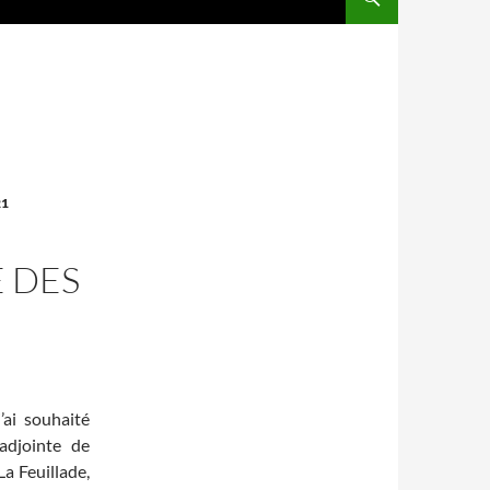
21
 DES
’ai souhaité
adjointe de
La Feuillade,