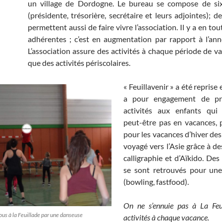
un village de Dordogne. Le bureau se compose de si
(présidente, trésorière, secrétaire et leurs adjointes); 
permettent aussi de faire vivre l’association. Il y a en tou
adhérentes ; c’est en augmentation par rapport à l’ann
L’association assure des activités à chaque période de va
que des activités périscolaires.
« Feuillavenir » a été reprise 
a pour engagement de pr
activités aux enfants qui
peut-être pas en vacances,
pour les vacances d’hiver des
voyagé vers l’Asie grâce à de
calligraphie et d’Aïkido. Des
se sont retrouvés pour une
(bowling, fastfood).
On ne s’ennuie pas à La Feu
ous à la Feuillade par une danseuse
activités à chaque vacance.