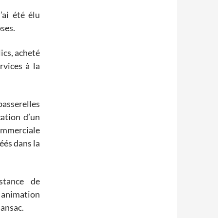
’ai été élu
ses.
ics, acheté
rvices à la
passerelles
cation d’un
ommerciale
éés dans la
stance de
, animation
Mansac.