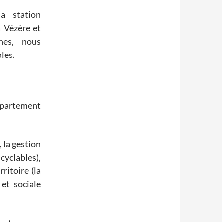
a station
a Vézère et
es, nous
les.
département
, la gestion
cyclables),
ritoire (la
 et sociale