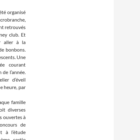
 été organisé
ccrobranche,
ont retrouvés
ney club. Et
 aller à la
 de bonbons.
escents. Une
sée courant
 de l’année.
lier d’éveil
ne heure, par
aque famille
oit diverses
s ouvertes à
concours de
t à l’étude
ème, sortie