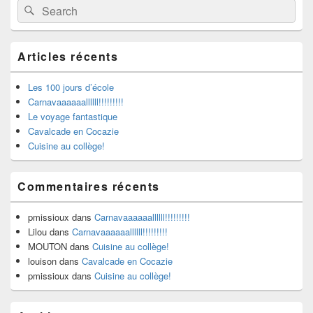
Search
Search
Sidebar
for:
Widget
Area
Articles récents
Les 100 jours d’école
Carnavaaaaaallllll!!!!!!!!!
Le voyage fantastique
Cavalcade en Cocazie
Cuisine au collège!
Commentaires récents
pmissioux
dans
Carnavaaaaaallllll!!!!!!!!!
Lilou
dans
Carnavaaaaaallllll!!!!!!!!!
MOUTON
dans
Cuisine au collège!
louison
dans
Cavalcade en Cocazie
pmissioux
dans
Cuisine au collège!