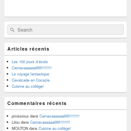
Primary
Search
Search
Sidebar
for:
Widget
Area
Articles récents
Les 100 jours d’école
Carnavaaaaaallllll!!!!!!!!!
Le voyage fantastique
Cavalcade en Cocazie
Cuisine au collège!
Commentaires récents
pmissioux
dans
Carnavaaaaaallllll!!!!!!!!!
Lilou
dans
Carnavaaaaaallllll!!!!!!!!!
MOUTON
dans
Cuisine au collège!