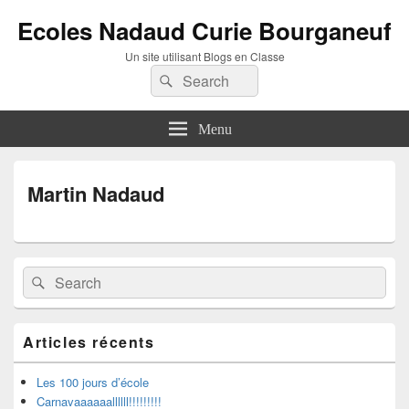
Ecoles Nadaud Curie Bourganeuf
Un site utilisant Blogs en Classe
Search
Search
for:
Menu
Martin Nadaud
Primary
Search
Search
Sidebar
for:
Widget
Area
Articles récents
Les 100 jours d’école
Carnavaaaaaallllll!!!!!!!!!