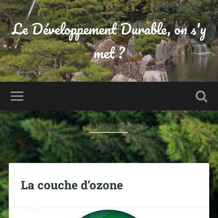
Le Développement Durable, on s'y
met ?
CATEGORY
ODD13
La couche d’ozone