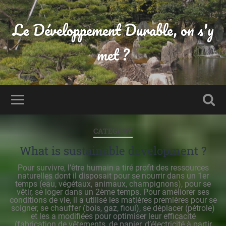
Le Développement Durable, on s'y
met ?
CATEGORY
What is sustainable development ?
Pour survivre, l’être humain a tiré profit des ressources
naturelles dont il disposait pour se nourrir dans un 1er
temps (eau, végétaux, animaux, champignons), pour se
vêtir, se loger dans un 2ème temps. Pour améliorer ses
conditions de vie, il a utilisé les matières premières pour se
soigner, se chauffer (bois, gaz, fioul), se déplacer (pétrole)
et les a modifiées pour optimiser leur efficacité
(fabrication de vêtements, de papier, d’électricité à partir