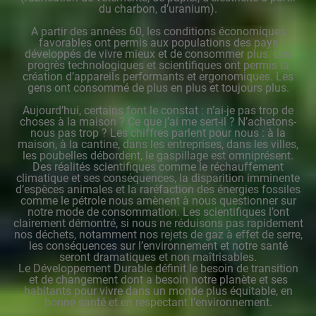
du charbon, d’uranium).
A partir des années 60, les conditions économiques
favorables ont permis aux populations des pays
développés de vivre mieux et de consommer plus. Les
progrès technologiques et scientifiques ont permis la
création d’appareils performants et ergonomiques. Les
gens ont consommé de plus en plus et toujours plus.
Aujourd’hui, certains font le constat : n’ai-je pas trop de
choses à la maison ? Ce que j’ai me sert-il ? N’achetons-
nous pas trop ? Les chiffres parlent pour nous : à la
maison, à la cantine, dans les entreprises, dans les villes,
les poubelles débordent, le gaspillage est omniprésent.
Des réalités scientifiques comme le réchauffement
climatique et ses conséquences, la disparition imminente
d’espèces animales et la raréfaction des énergies fossiles
comme le pétrole nous amènent à nous questionner sur
notre mode de consommation. Les scientifiques l’ont
clairement démontré, si nous ne réduisons pas rapidement
nos déchets, notamment nos rejets de gaz à effet de serre,
les conséquences sur l’environnement et notre santé
seront dramatiques et non maîtrisables.
Le Développement Durable définit le besoin de transition
et de changement dont a besoin notre planète et ses
habitants pour vivre dans un monde plus équitable, en
bonne santé et en respectant l’environnement.