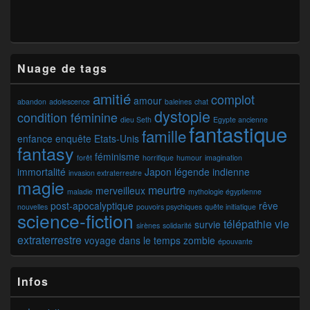
Nuage de tags
amitié
complot
amour
abandon
adolescence
baleines
chat
dystopie
condition féminine
dieu Seth
Egypte ancienne
fantastique
famille
enfance
enquête
Etats-Unis
fantasy
féminisme
forêt
horrifique
humour
imagination
immortalité
Japon
légende indienne
invasion extraterrestre
magie
meurtre
merveilleux
maladie
mythologie égyptienne
post-apocalyptique
rêve
nouvelles
pouvoirs psychiques
quête initiatique
science-fiction
télépathie
vie
survie
sirènes
solidarité
extraterrestre
voyage dans le temps
zombie
épouvante
Infos