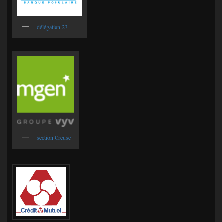
délégation 23
section Creuse