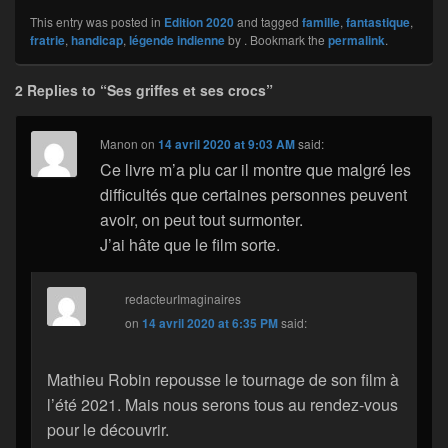
This entry was posted in
Edition 2020
and tagged
famille
,
fantastique
,
fratrie
,
handicap
,
légende indienne
by
. Bookmark the
permalink
.
2 Replies to “Ses griffes et ses crocs”
Manon
on
14 avril 2020 at 9:03 AM
said:
Ce livre m’a plu car il montre que malgré les
difficultés que certaines personnes peuvent
avoir, on peut tout surmonter.
J’ai hâte que le film sorte.
redacteurImaginaires
on
14 avril 2020 at 6:35 PM
said:
Mathieu Robin repousse le tournage de son film à
l’été 2021. Mais nous serons tous au rendez-vous
pour le découvrir.