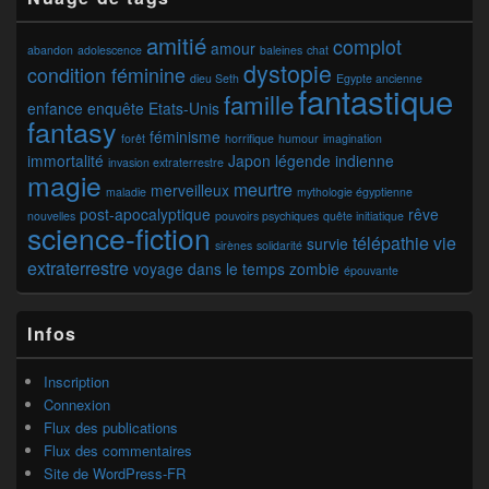
amitié
complot
amour
abandon
adolescence
baleines
chat
dystopie
condition féminine
dieu Seth
Egypte ancienne
fantastique
famille
enfance
enquête
Etats-Unis
fantasy
féminisme
forêt
horrifique
humour
imagination
immortalité
Japon
légende indienne
invasion extraterrestre
magie
meurtre
merveilleux
maladie
mythologie égyptienne
post-apocalyptique
rêve
nouvelles
pouvoirs psychiques
quête initiatique
science-fiction
télépathie
vie
survie
sirènes
solidarité
extraterrestre
voyage dans le temps
zombie
épouvante
Infos
Inscription
Connexion
Flux des publications
Flux des commentaires
Site de WordPress-FR