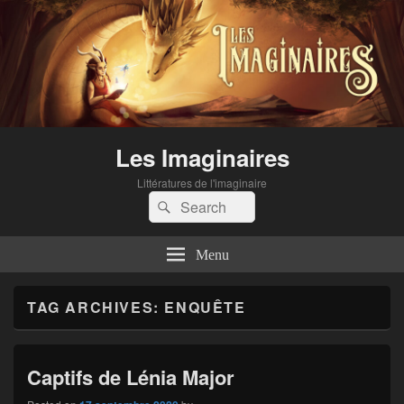
Les Imaginaires
Littératures de l'imaginaire
Search
Search
for:
Menu
TAG ARCHIVES:
ENQUÊTE
Captifs de Lénia Major