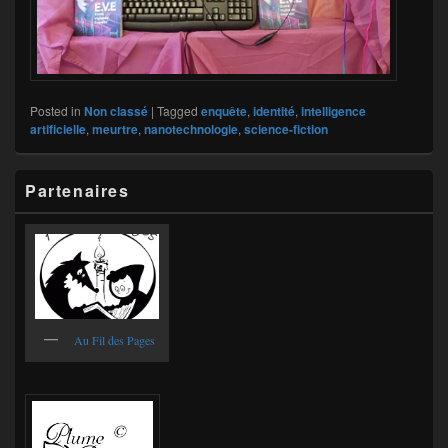
Posted in
Non classé
|
Tagged
enquête
,
identité
,
intelligence
artificielle
,
meurtre
,
nanotechnologie
,
science-fiction
Primary
Partenaires
Sidebar
Widget
Area
Au Fil des Pages