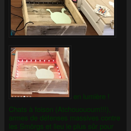
en lumière !
Chats à foison (Atchouououm!!!),
armes de défenses massives contre
les Smörgs et lieu le plus sûr pour