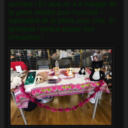
survivre ! En plus on a à manger de
la gelée violette pour humains –
équivalent de la pâtée pour chat. Et
quelques marque-pages tout
choupinou !