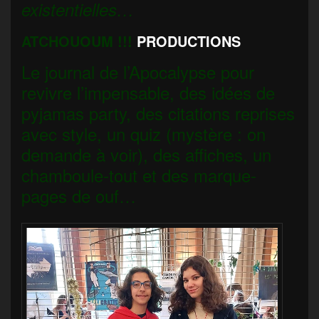
existentielles…
ATCHOUOUM !!!
PRODUCTIONS
Le journal de l’Apocalypse pour
revivre l’impensable, des idées de
pyjamas party, des citations reprises
avec style, un quiz (mystère : on
demande à voir), des affiches, un
chamboule-tout et des marque-
pages de ouf…