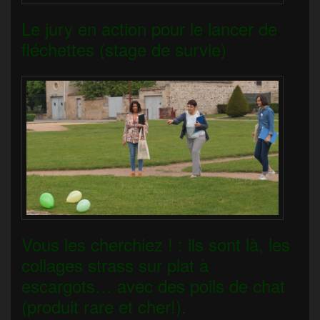
Le jury en action pour le lancer de
fléchettes (stage de survie)
Vous les cherchiez ! : ils sont là, les
collages strass sur plat à
escargots… avec des poils de chat
(produit rare et cher!).