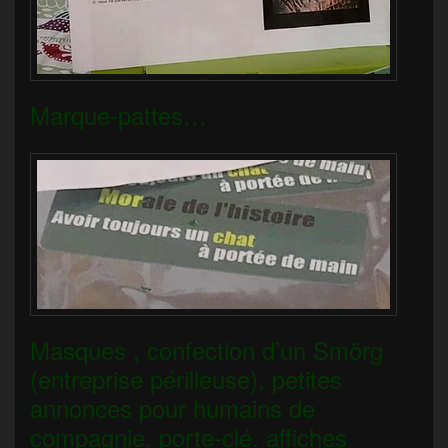
Marque-pattes…
Masques , confection d’un Smörg
(entreprise périlleuse), petites
annonces pour humains de
compagnie, porte-clé, affiches