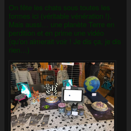
On fête les chats sous toutes les
formes ici (véritable vénération !).
Mais aussi… une planète Terre en
perdition et en prime une vidéo
(qu’on aimerait voir ! Je dis ça, je dis
rien…)