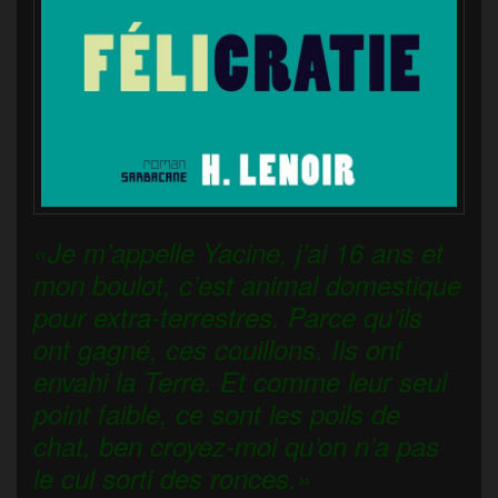
«Je m’appelle Yacine, j’ai 16 ans et
mon boulot, c’est animal domestique
pour extra-terrestres. Parce qu’ils
ont gagné, ces couillons. Ils ont
envahi la Terre. Et comme leur seul
point faible, ce sont les poils de
chat, ben croyez-moi qu’on n’a pas
le cul sorti des ronces.»