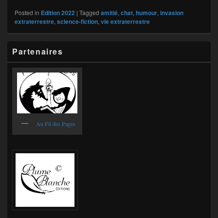
Posted in
Edition 2022
|
Tagged
amitié
,
chat
,
humour
,
invasion
extraterrestre
,
science-fiction
,
vie extraterrestre
Primary
Partenaires
Sidebar
Widget
Area
Au Fil des Pages