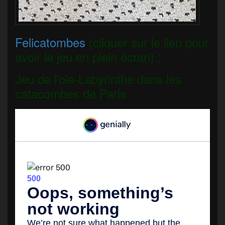
Felicatombes
(cliquer sur le lien pour
avoir le jeu en plein écran) :
Jeu de l’oie-Labyrinthe dans les
catacombes de Paris