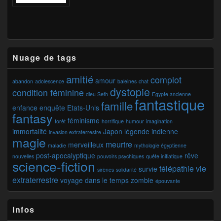
Nuage de tags
amitié
complot
amour
abandon
adolescence
baleines
chat
dystopie
condition féminine
dieu Seth
Egypte ancienne
fantastique
famille
enfance
enquête
Etats-Unis
fantasy
féminisme
forêt
horrifique
humour
imagination
immortalité
Japon
légende indienne
invasion extraterrestre
magie
meurtre
merveilleux
maladie
mythologie égyptienne
post-apocalyptique
rêve
nouvelles
pouvoirs psychiques
quête initiatique
science-fiction
télépathie
vie
survie
sirènes
solidarité
extraterrestre
voyage dans le temps
zombie
épouvante
Infos