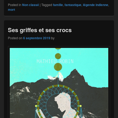
Posted in
Non classé
|
Tagged
famille
,
fantastique
,
légende indienne
,
mort
Ses griffes et ses crocs
Posted on
6 septembre 2019
by