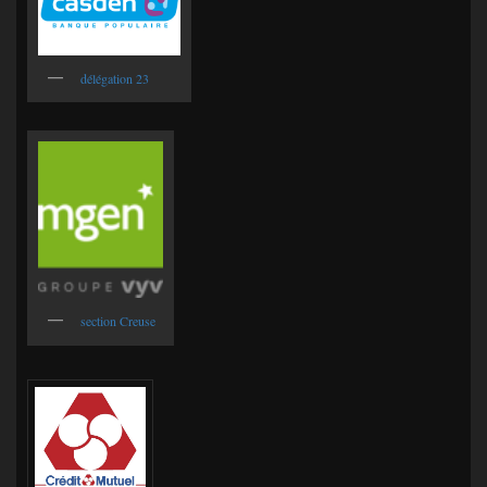
délégation 23
section Creuse