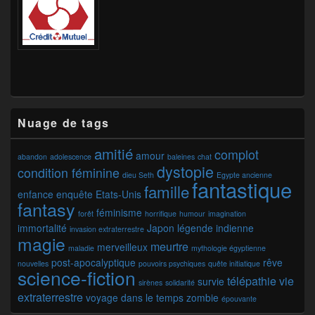
Nuage de tags
amitié
complot
amour
abandon
adolescence
baleines
chat
dystopie
condition féminine
dieu Seth
Egypte ancienne
fantastique
famille
enfance
enquête
Etats-Unis
fantasy
féminisme
forêt
horrifique
humour
imagination
immortalité
Japon
légende indienne
invasion extraterrestre
magie
meurtre
merveilleux
maladie
mythologie égyptienne
post-apocalyptique
rêve
nouvelles
pouvoirs psychiques
quête initiatique
science-fiction
télépathie
vie
survie
sirènes
solidarité
extraterrestre
voyage dans le temps
zombie
épouvante