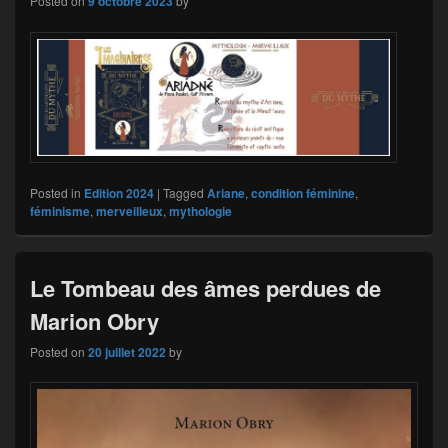
Posted on
9 octobre 2023
by
Posted in
Edition 2024
|
Tagged
Ariane
,
condition féminine
,
féminisme
,
merveilleux
,
mythologie
Le Tombeau des âmes perdues de
Marion Obry
Posted on
20 juillet 2022
by