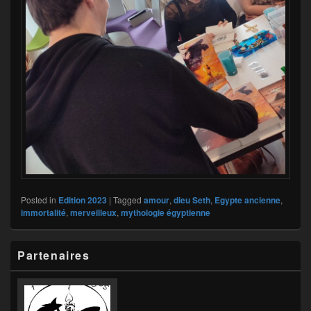
Posted in
Edition 2023
|
Tagged
amour
,
dieu Seth
,
Egypte ancienne
,
immortalité
,
merveilleux
,
mythologie égyptienne
Primary
Partenaires
Sidebar
Widget
Area