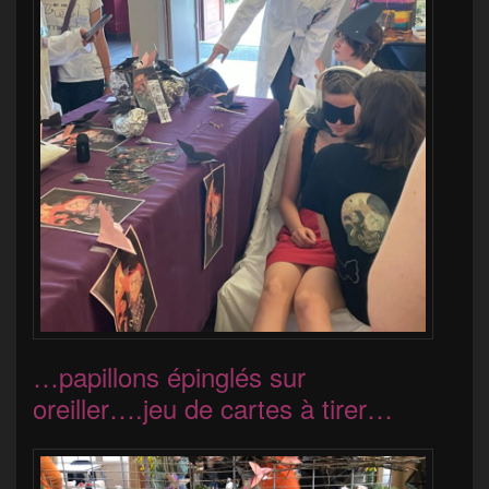
…papillons épinglés sur
oreiller….jeu de cartes à tirer…