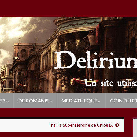
E ?
DE ROMANIS
MEDIATHEQUE
COIN DU F
Iris : la Super Héroïne de Chloé B.