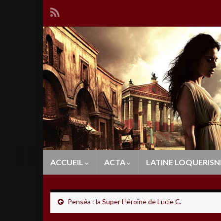
ACCUEIL
ACTA
LATINE LOQUERISN
Penséa : la Super Héroïne de Lucie C.