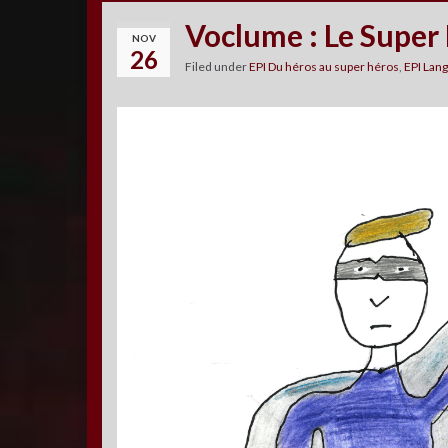
Voclume : Le Super 
NOV
26
Filed under
EPI Du héros au super héros
,
EPI Lan