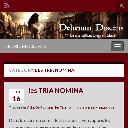
Tog
sear
Search for:
for
DELIRIUM DISCENS
Togg
navig
CATEGORY:
LES TRIA NOMINA
les TRIA NOMINA
JUIN
16
Filed under
Acta
,
De Romanis
,
les Tria nomina
,
vie privée, vie publique
Dans le cadre du cours de latin, nous avons appris les
différentes manières de nommer les romains. I / les