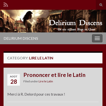
Tog
sear
Search for:
for
DELIRIUM DISCENS
Togg
navig
CATEGORY:
LIRE LE LATIN
Prononcer et lire le Latin
AOÛT
28
Filed under
Lire le Latin
Merci à R. Delord pour ces travaux !