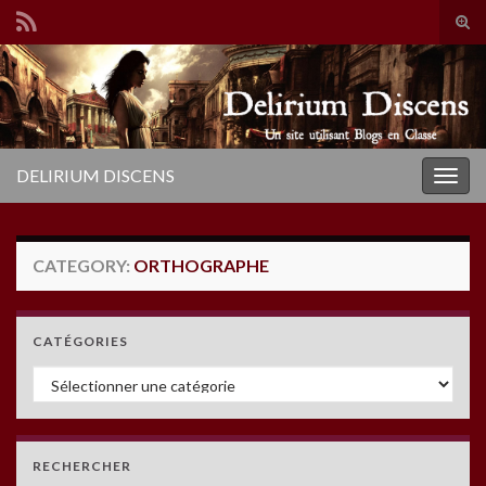
Tog
sear
Search for:
for
DELIRIUM DISCENS
Togg
navig
CATEGORY:
ORTHOGRAPHE
CATÉGORIES
Catégories
RECHERCHER