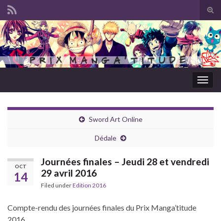
Tog
sear
Search for:
for
Togg
navig
Sword Art Online
Dédale
Journées finales – Jeudi 28 et vendredi
OCT
29 avril 2016
14
Filed under
Edition 2016
Compte-rendu des journées finales du Prix Manga’titude
2016