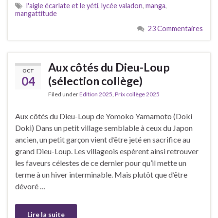
l'aigle écarlate et le yéti
,
lycée valadon
,
manga
,
mangattitude
23 Commentaires
Aux côtés du Dieu-Loup
OCT
04
(sélection collège)
Filed under
Edition 2025
,
Prix collège 2025
Aux côtés du Dieu-Loup de Yomoko Yamamoto (Doki
Doki) Dans un petit village semblable à ceux du Japon
ancien, un petit garçon vient d’être jeté en sacrifice au
grand Dieu-Loup. Les villageois espèrent ainsi retrouver
les faveurs célestes de ce dernier pour qu’il mette un
terme à un hiver interminable. Mais plutôt que d’être
dévoré …
Lire la suite