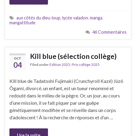
aux côtés du dieu-loup
,
lycée valadon
,
manga
,
mangattitude
46 Commentaires
Kill blue (sélection collège)
OCT
04
Filed under
Edition 2025
,
Prix collège 2025
Kill blue de Tadatoshi Fujimaki (Crunchyroll Kazé) Jûzô
Ôgami, divorcé, un enfant, est un tueur renommé et
redouté dans le milieu de la pègre. Or, un jour, au cours
d’une mission, il se fait piquer par une guêpe
génétiquement modifiée et se réveille dans un corps
d’adolescent ! À la recherche de réponses et d’un …
Lire la suite