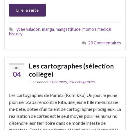
Lire la suite
lycée valadon
,
manga
,
mangattitude
,
momo's medical
history
28 Commentaires
Les cartographes (sélection
OCT
04
collège)
Filed under
Edition 2025
,
Prix collège 2025
Les cartographes de Pamila (Komikku) Un jour, le jeune
pionnier Zaba rencontre Rita, une jeune fille mi-humaine,
mi-bête, dotée d’un talent de cartographie prodigieux. La
réalisation de cartes est le seul moyen pour les humains
d’étendre leur territoire dans ce monde infesté de
monstres. Dotée d’une forte volonté et d’une incroyable