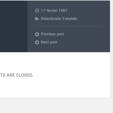
17 février 1987
Didacticiels-Tutoriels
Previous post
Next post
S ARE CLOSED.