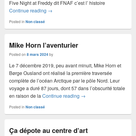
Five Night at Freddy dit FNAF c’est l’ histoire
Les animatroniques se déchainent sur vo
Continue reading
→
Posted in
Non classé
Mike Horn l’aventurier
Posted on
8 mars 2024
by
Le 7 décembre 2019, peu avant minuit, Mike Horn et
Børge Ousland ont réalisé la première traversée
complète de l’océan Arctique par le pôle Nord. Leur
voyage a duré 87 jours, dont 57 dans l’obscurité totale
Mike Horn l’aventurier
en raison de la
Continue reading
→
Posted in
Non classé
Ça dépote au centre d’art