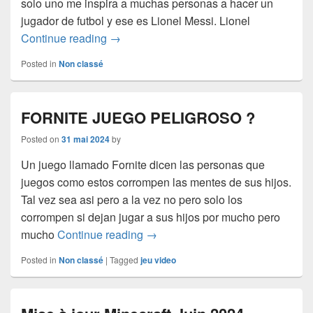
solo uno me inspira a muchas personas a hacer un
jugador de futbol y ese es Lionel Messi. Lionel
Lionel Messi, un jugador que inspira
Continue reading
→
Posted in
Non classé
FORNITE JUEGO PELIGROSO ?
Posted on
31 mai 2024
by
Un juego llamado Fornite dicen las personas que
juegos como estos corrompen las mentes de sus hijos.
Tal vez sea asi pero a la vez no pero solo los
corrompen si dejan jugar a sus hijos por mucho pero
FORNITE JUEGO PELIGROSO 
mucho
Continue reading
→
Posted in
Non classé
|
Tagged
jeu video