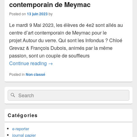
contemporain de Meymac
Posted on
13 juin 2023
by
Le mardi 9 Mai 2023, les élèves de 4e2 sont allés au
centre d’art contemporain de Meymac pour le
projet Autour du verre. Qui sont les Infondus ? Chloé
Grevaz & François Dubois, animés par la même
passion, sont un couple de souffleurs
Ça dépote au centre d’art contemporain
Continue reading
→
Posted in
Non classé
Primary
Search
Search
Sidebar
for:
Widget
Area
Catégories
e-reporter
journal papier