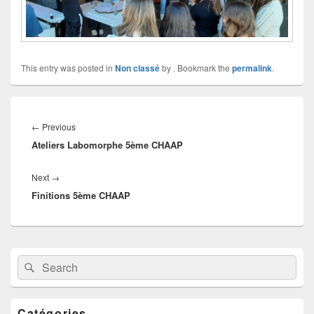
This entry was posted in
Non classé
by
. Bookmark the
permalink
.
Navigation
de
Previous
←
Previous
l’article
Ateliers Labomorphe 5ème CHAAP
post:
Next
Next
→
Finitions 5ème CHAAP
post:
Primary
Search
Search
Sidebar
for:
Widget
Area
Catégories