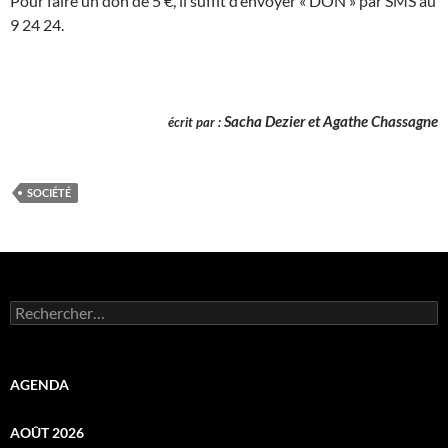
Pour faire un don de 5 €, il suffit d’envoyer « DON » par SMS au
9 24 24.
Sacha Dezier
et Agathe Chass
agne
é
crit par :
SOCIÉTÉ
Rechercher :
AGENDA
AOÛT 2026