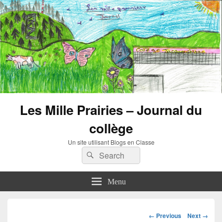
Les Mille Prairies – Journal du
collège
Un site utilisant Blogs en Classe
Search
Search
for:
Menu
Image
← Previous
Next →