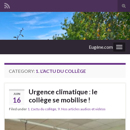
Tog
sear
Search for:
for
Eugène.com
Togg
navig
CATEGORY:
1. L’ACTU DU COLLÈGE
Urgence climatique : le
JUIN
16
collège se mobilise !
Filed under
1. L'actu du collège
,
9. Nos articles audios et vidéos