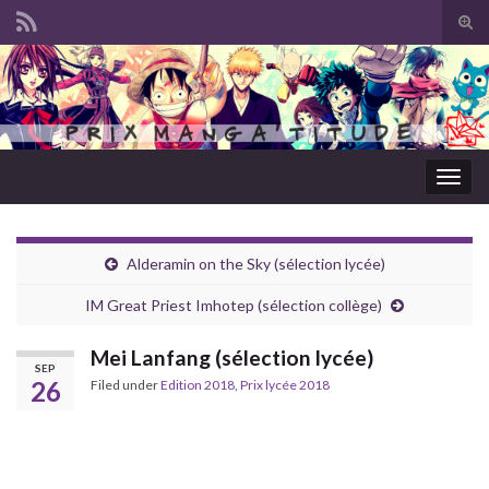
Tog
sear
Search for:
for
Togg
navig
Alderamin on the Sky (sélection lycée)
IM Great Priest Imhotep (sélection collège)
Mei Lanfang (sélection lycée)
SEP
26
Filed under
Edition 2018
,
Prix lycée 2018