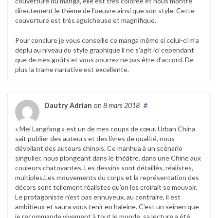
couverture du manga, elle est très colorée et nous montre
directement le thème de l’oeuvre ainsi que son style. Cette
couverture est très aguicheuse et magnifique.
Pour conclure je vous conseille ce manga même si celui-ci m’a
déplu au niveau du style graphique il ne s’agit ici cependant
que de mes goûts et vous pourrez ne pas être d’accord. De
plus la trame narrative est excellente.
Dautry Adrian
on
8 mars 2018
#
« Mei Langfang » est un de mes coups de cœur. Urban China
sait publier des auteurs et des livres de qualité, nous
dévoilant des auteurs chinois. Ce manhua à un scénario
singulier, nous plongeant dans le théâtre, dans une Chine aux
couleurs chatoyantes. Les dessins sont détaillés, réalistes,
multiples.Les mouvements du corps et la représentation des
décors sont tellement réalistes qu’on les croirait se mouvoir.
Le protagoniste n’est pas ennuyeux, au contraire, il est
ambitieux et saura vous tenir en haleine. C’est un seinen que
je recommande vivement à tout le monde, sa lecture a été