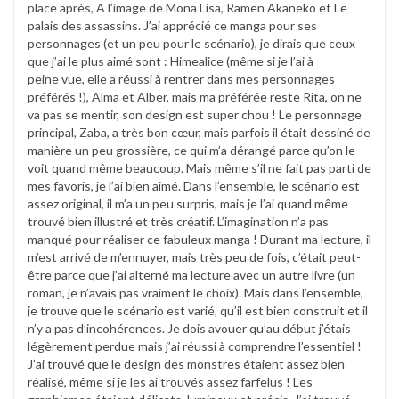
place après, A l’image de Mona Lisa, Ramen Akaneko et Le
palais des assassins. J’ai apprécié ce manga pour ses
personnages (et un peu pour le scénario), je dirais que ceux
que j’ai le plus aimé sont : Himealice (même si je l’ai à
peine vue, elle a réussi à rentrer dans mes personnages
préférés !), Alma et Alber, mais ma préférée reste Rita, on ne
va pas se mentir, son design est super chou ! Le personnage
principal, Zaba, a très bon cœur, mais parfois il était dessiné de
manière un peu grossière, ce qui m’a dérangé parce qu’on le
voit quand même beaucoup. Mais même s’il ne fait pas parti de
mes favoris, je l’ai bien aimé. Dans l’ensemble, le scénario est
assez original, il m’a un peu surpris, mais je l’ai quand même
trouvé bien illustré et très créatif. L’imagination n’a pas
manqué pour réaliser ce fabuleux manga ! Durant ma lecture, il
m’est arrivé de m’ennuyer, mais très peu de fois, c’était peut-
être parce que j’ai alterné ma lecture avec un autre livre (un
roman, je n’avais pas vraiment le choix). Mais dans l’ensemble,
je trouve que le scénario est varié, qu’il est bien construit et il
n’y a pas d’incohérences. Je dois avouer qu’au début j’étais
légèrement perdue mais j’ai réussi à comprendre l’essentiel !
J’ai trouvé que le design des monstres étaient assez bien
réalisé, même si je les ai trouvés assez farfelus ! Les