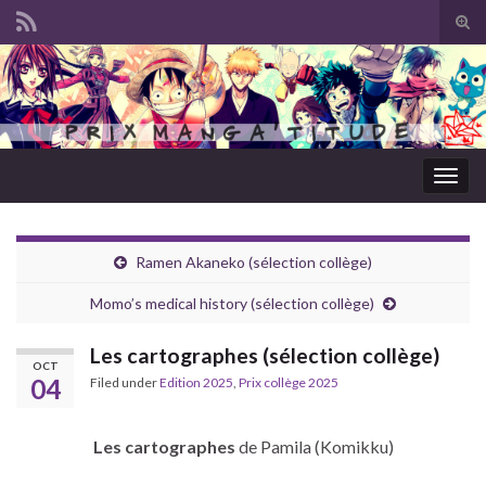
Tog
sear
Search for:
for
Togg
navig
Ramen Akaneko (sélection collège)
Momo’s medical history (sélection collège)
Les cartographes (sélection collège)
OCT
04
Filed under
Edition 2025
,
Prix collège 2025
Les cartographes
de Pamila (Komikku)