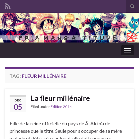
Tog
sear
Search for:
for
Togg
navig
TAG:
FLEUR MILLÉNAIRE
La fleur millénaire
DÉC
05
Filed under
Edition 2014
Fille de la reine officielle du pays de Â, Aki n’a de
princesse que le titre. Seule pour s’occuper de sa mère
malade et délaissée par le roi, elle doit supporter