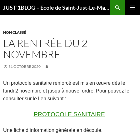
Search
JUST'1BLOG – Ecole de Saint-Just-Le-Martel
SKIP
PRIMAR
TO
MENU
CONTENT
NON CLASSÉ
LA RENTRÉE DU 2
NOVEMBRE
31 OCTOBRE 2020
Un protocole sanitaire renforcé est mis en œuvre dès le
lundi 2 novembre et jusqu’à nouvel ordre. Pour pouvez le
consulter sur le lien suivant :
PROTOCOLE SANITAIRE
Une fiche d’information générale en découle.