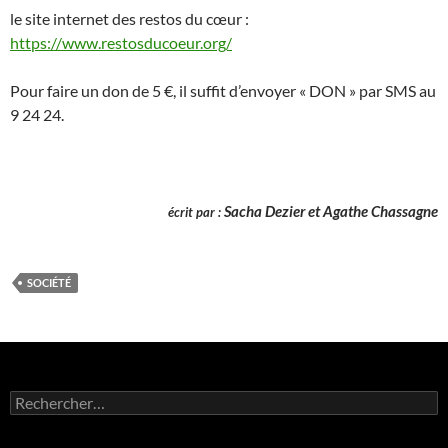
le site internet des restos du cœur :
https://www.restosducoeur.org/
Pour faire un don de 5 €, il suffit d’envoyer « DON » par SMS au
9 24 24.
Sacha Dezier
et Agathe Chass
agne
é
crit par :
SOCIÉTÉ
Rechercher :