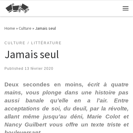
Skip to content
Me
Home
»
Culture
»
Jamais seul
CULTURE
LITTÉRATURE
Jamais seul
Published
13 février 2020
Deux secondes en moins
,
écrit à quatre
mains, vous plonge dans une histoire pas
aussi banale qu’elle en a l’air. Entre
acceptations de soi, du deuil, par la révolte,
allant même jusqu’au déni, Marie Colot et
Nancy Guilbert vous offre un texte triste et
bouleversant.