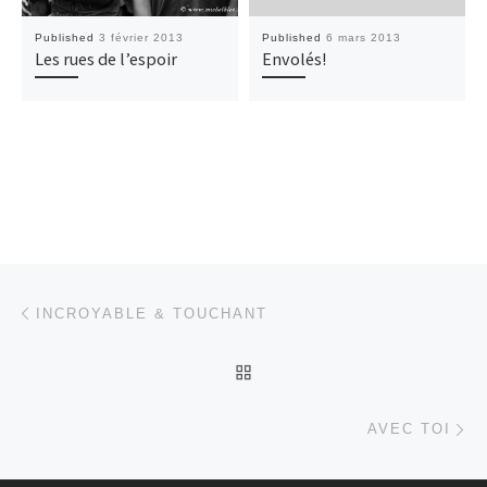
Published
3 février 2013
Published
6 mars 2013
Les rues de l’espoir
Envolés!
Post navigation
Previous post
INCROYABLE & TOUCHANT
BACK TO POST LIST
Ne
AVEC TOI