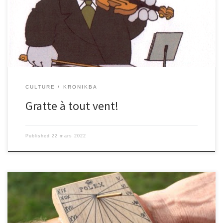
src= »https://embed.acast.com/62a0e02880c337001296c526/62a2
fbfae03f6b0012368208″ frameBorder= »0″ width= »100% »
height= »110px »]
CULTURE
KRONIKBA
Gratte à tout vent!
Published
22 mars 2022
Léa Perez, Camille Porte et Camille Vitrat (3ème) reçoivent