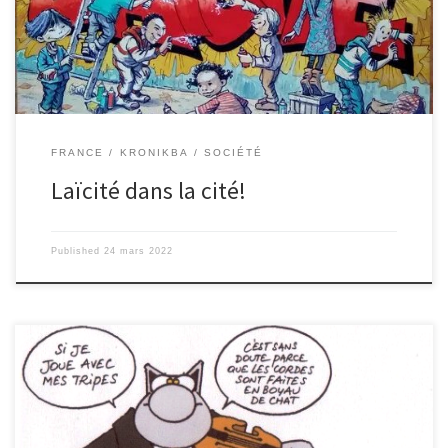
height= »80px »] Margaux Saintemarie, Léa Pérez, Eda Oruc, Zoé
Maniac (3ème)
FRANCE
KRONIKBA
SOCIÉTÉ
Laïcité dans la cité!
Published
24 mars 2022
Léandre Courrège, Antonin Dutreix et Léo Capy reçoivent Evan, le
guitariste fan du cours de Français… [iframe