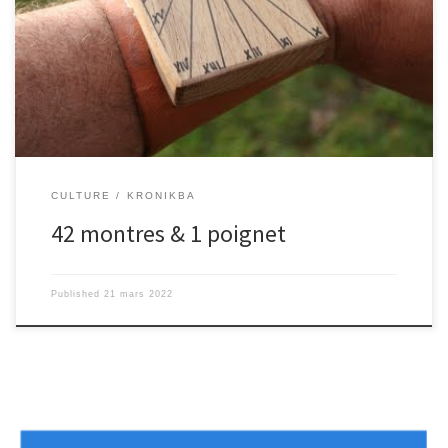
aujourd’hui Clément, un collectionneur de montres! [iframe
src= »https://embed.acast.com/62a0e02880c337001296c526/62a2
f87f2ad02400127e6d4b » frameBorder= »0″ width= »100% »
height= »110px »]
CULTURE
KRONIKBA
42 montres & 1 poignet
Published
21 mars 2022