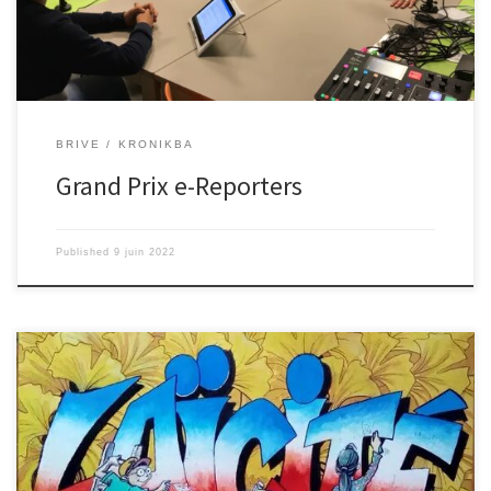
e1e5be8c020013a6f26d » frameBorder= »0″ width= »100% »
height= »110px »]
BRIVE
KRONIKBA
Grand Prix e-Reporters
Published
9 juin 2022
rencontre avec Jean Marc Vareille, référent Laïcité pour la
Corrèze. [iframe
src= »https://embed.acast.com/62a0e02880c337001296c526/62a2
f691756d540012bb24a7″ frameBorder= »0″ width= »100% »