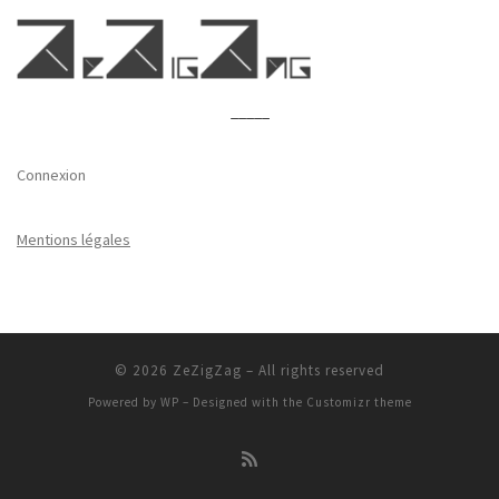
_____
Connexion
Mentions légales
© 2026
ZeZigZag
– All rights reserved
Powered by
WP
– Designed with the
Customizr theme