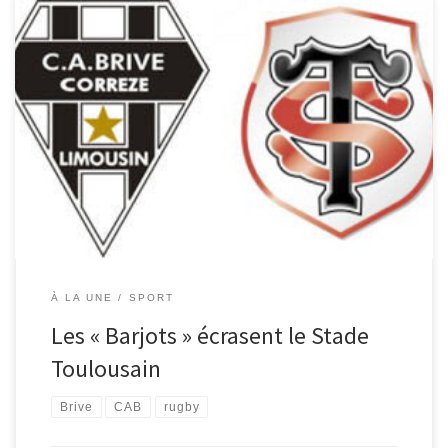
Samedi 2 novembre, 14h50, les joueurs du CAB rugby (surnommés
« les Barjots »), petits promus qu’ils sont, s’apprêtent à recevoir sur
la pelouse d’Amédée Domenech le leader du Top14 : le Stade
Toulousain. 13979 spectateurs étaient au rendez-vous pour voir LE
match. La grande affiche. Le Stadium était plein à craquer. Les
joueurs étaient motivés comme jamais pour continuer à défendre
leur invincibilité à domicile depuis une quinzaine de matchs, mais
aussi pour soutenir leurs coéquipiers et amis : Alexandre Barozzi
[…]
À LA UNE
SPORT
Les « Barjots » écrasent le Stade
Toulousain
Brive
CAB
rugby