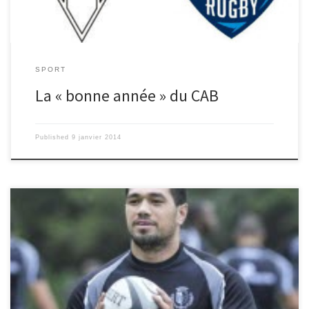
[…]
SPORT
La « bonne année » du CAB
Published
9 janvier 2014
Alifeleti Mafi Né le 8 juin 1988 à Tongatapu (Tonga) 1m82 95 kg 3/4
aile ou arrière Parcours 2007-2008 Warathas / Sydney Fleet (9
matchs / 5 matchs 3 essais) 2008-2010 ACT Brumbies (6 matchs 1
essai) 2010-2013 Western Force (37 matchs 10 essais) International
-19 pour l’Australie (dont la Coupe du Monde U19 en 2006/2007),
-20 et à VII Vous évoluez en tant qu’arrière/ailier au CAB depuis