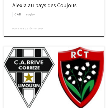
Alexia au pays des Coujous
CAB
rugby
Published
12 février 2014
Ce soir, c’est guichet fermé au stade Amédée-Domenech. Le
CABCL s’apprête à recevoir l’armada toulonnaise, munie de ses
nombreux internationaux. Quelques gouttelettes tombent sur le
Stadium, une petite heure avant le coup d’envoi, comme une
promesse de belles glissades sur un terrain bien gras… Quoique la
plupart des joueurs brivistes aient été éloignés des terrains durant
le challenge européen, ils n’ont apparemment pas abusé de la
bonne charcuterie corrézienne! En effet, notre 1ère ligne n’a pas
bronché contre les avants […]