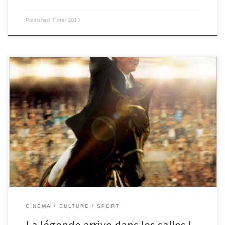
Published
7 mai 2013
Le film Jappeloup sort le 19 mars au cinéma. Il retrace l’histoire de
Pierre Durand, cavalier français de CSO (concours de saut
d’obstacles) et de Jappeloup de Luze, son cheval, champion de
saut d’obstacles. C’est Guillaume Canet, acteur français et cavalier
lui aussi, qui incarnera le rôle de Pierre Durand. Jappeloup de
Luze est un cheval né d’une mère pur-sang et d’un père trotteur
le 12 mars 1975 ; il est mort le 5 novembre 1991 d’un arrêt
cardiaque, dans […]
CINÉMA
CULTURE
SPORT