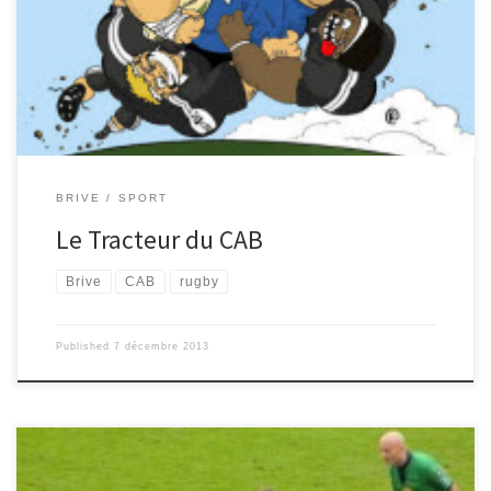
copains de Suva, Dominiko Waqaniburotu et Malakaï Radikedike
sont en force depuis le début de la saison. Eux, parmi d’autres,
permettent au CAB d’assurer leur maintien dans le Top14. « Sisa » a
signé à Brive pour encore deux saisons (1+1 […]
BRIVE
SPORT
Le Tracteur du CAB
Brive
CAB
rugby
Published
7 décembre 2013