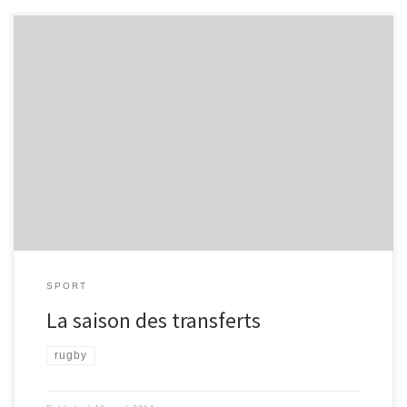
Cliquez sur l’oiseau pour découvrir le monde des actualités, « vu
d’en haut »!
SPORT
La saison des transferts
rugby