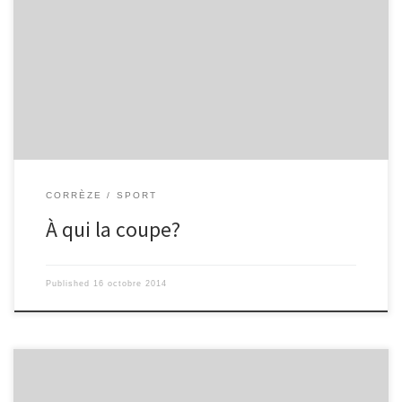
Cabanis. Les questions que tout le monde se pose : Qui va gagner
l’une des coupes tant convoitées ? Les gagnants de l’an dernier
vont-ils encore vaincre, ou bien subir la loi d’un inconnu? Va-t-il
pleuvoir? Il y aura environ 500 élèves pour nous applaudir : que
l’on soit premier ou bien dernier, tant que nous passons devant
eux, ils nous applaudissent. Je pense que tous […]
CORRÈZE
SPORT
À qui la coupe?
Published
16 octobre 2014