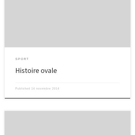
défaites) dans d’épiques troisièmes mi-temps; mais connaissez-
vous l’origine et l’histoire de votre passion? Le rugby est né en
Angleterre dans la ville de Rugby, il a été inventé en 1823 par
l’anglais William Webb Ellis qui en a instauré les règles.Mais il était
déjà très pratiqué en […]
SPORT
Histoire ovale
Published
14 novembre 2014
À un jour du cross, la pression et le stress font rage au collège