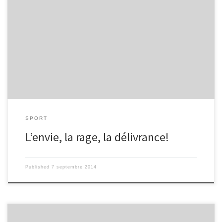
Après deux matchs « sans » pour les Coujous, ces derniers avaient
le devoir et largement le pouvoir de battre le Stade Toulousain sur
leur pelouse bien-aimée d’Amédée-Domenech. C’est avec
confiance et un soupçon de méfiance qu’Arnaud Mignardi, le bison
du Gers, répondait au micro de Romain Magellan peut de temps
avant la rencontre : « Oui il fait beau mais le jeu à la toulousaine
risque de se mettre en place ». En effet, dès la première minute,
les toulousains ont essayé de […]
SPORT
L’envie, la rage, la délivrance!
Published
7 septembre 2014