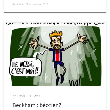
Published
22 novembre 2013
Le bellâtre buteur nous aurait-il bernés? À l’acmé de sa carrière,
Beckham est débusqué: dans son baladeur se cachent Justin
Bieber et les Jonas Brothers. [Cliquez sur l'image pour lire la
suite...]
FRANCE
SPORT
Beckham : béotien?