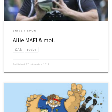
cette année, notamment avec votre cousin Andrew Ma’ilei, vous
sentez-vous bien […]
BRIVE
SPORT
Alfie MAFI & moi!
CAB
rugby
Published
27 décembre 2013
« Sisa », « Koya », « le tracteur »… Tous les surnoms sont bons pour
lui. Le fidjien de 25 ans, Sisaro Koyamaibole. Élu meilleur joueur
du Top14, il évolue depuis l’année dernière au CAB. Lui et ses