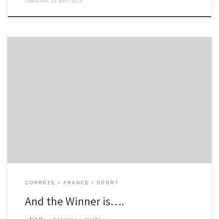
Published
10 avril 2014
The winner is... le CAB, qui a fait plier le Stade Français, par un 28-
12 sans appel, mais aussi notre journaliste Alexia PEYRARD, qui a
remporté le Challenge des journalistes en herbe, organisé par La
Montage et le CAB (nous en avons parlé ici)! Son article a été
publié dans La Montagne du 18 février, en page 8 : retrouvez-le ci-
dessous!
[Lire la suite...]
CORRÈZE
FRANCE
SPORT
And the Winner is….