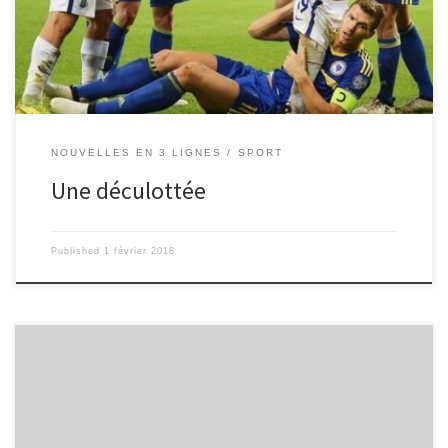
le short. Nina Dumont-Malleux (4ème)
NOUVELLES EN 3 LIGNES
SPORT
Une déculottée
Published
1 février 2018
Pour cette éditions 2017 du Vendée Globe, c’est Armel Le
Cleac’h qui remporte la course autour du monde à la voile en
solitaire et sans assistance, en pulvérisant le record. Le dimanche 6
Novembre 2016 des marins étaient au départ de la 8ème édition