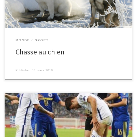
de chats, pour embellir l’image de la ville. Les animaux errants
sont abbatus avec des sarbacanes […]
MONDE
SPORT
Chasse au chien
Published
30 mars 2018
D’humeur folichonne, Edin Dzeko a pourtant pris un carton rouge :
plutôt que s’énerver contre un joueur qui l’avait taclé, il lui a baissé