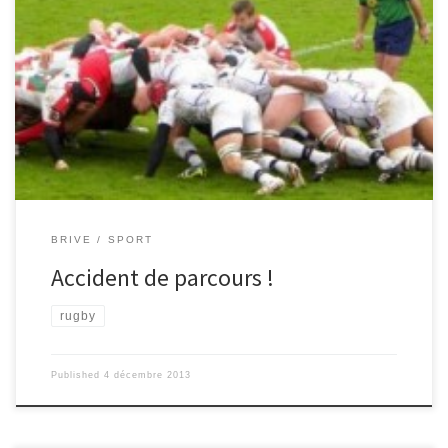
Pendant la trêve internationale de 10 jours, tous les joueurs du
CAB se sont bien reposés, peut-être un peu trop… Brive reçevait
les Biarrots à Amédée-Domenech. Cela s’annonçait mal…
Premièrement : notre ailier fidjien Malakaï RADIKEDIKE était
toujours en sélection et donc absent; deuxièmement : Biarritz est
la bête noire du CAB, depuis longtemps… Et ça se confirme : c’est
un 9-14 pour Biarritz à la fin du match. La CAB a tout donné, mais
les Biarrots ont cassé le […]
BRIVE
SPORT
Accident de parcours !
rugby
Published
4 décembre 2013