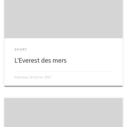
du Vendée Globe aux Sables d’Olonne (en Vendée). Armel Le
Cleac’h a franchi la ligne d’arrivée du Vendée Globe en vainqueur
le 19 janvier 2017 aux sables d’Olonne en 74 jours 3 heures 35
minutes et […]
SPORT
L’Everest des mers
Published
19 février 2017
Vous vibrez aux exploits du XV de France; vous avez votre carte du
stade; vous supportez votre équipe locale en brandissant le
drapeau peint à vos couleurs; vous fêtez les victoires (et les