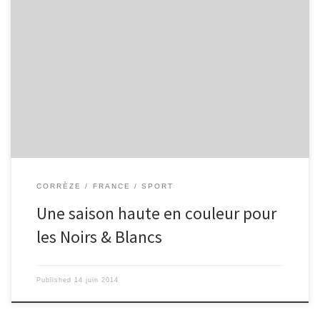
Avec 61 points, une 9ème place au classement de la saison, et un
maintien bien mérité à son compteur, le CAB peut être fier de sa
saison. L’équipe corrézienne, promue de la saison dernière, a, sur
ses 26 matchs en Top14, gagné 11 matchs, en a perdu 13, et a
concédé deux matchs nuls. Pendant cette saison, plusieurs joueurs
se sont révélés, notamment Arnaud Mélange, qui vient de jouer
peut-être sa plus belle saison à 34ans ; ou même Guillaume […]
CORRÈZE
FRANCE
SPORT
Une saison haute en couleur pour
les Noirs & Blancs
Published
14 juin 2014