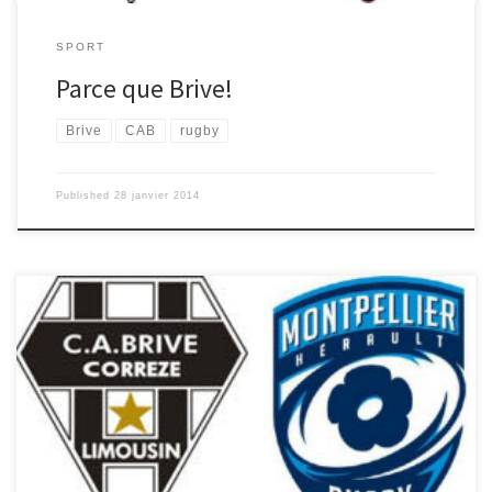
SPORT
Parce que Brive!
Brive
CAB
rugby
Published
28 janvier 2014
Samedi 4 janvier 2014, 20h35 : premier match de cette nouvelle
année pour nos Coujous. Le CAB reçoit le MHR (Montpellier Héraut
Rugby) sur la pelouse d’Amédée-Domenech, gorgée d’eau : ça
s’arrose! Une troisième ligne puissante, étonnement composée
de Sisa, Waqaniburotu et Hauman ; une charnière aux coups de
pieds à suivre efficaces ; une botte précise de l’arrière Gaëtan
Germain et, surtout, une solidarité à toute épreuve, voilà les
ingrédients d’une victoire bien méritée! En effet, les Brivistes n’ont