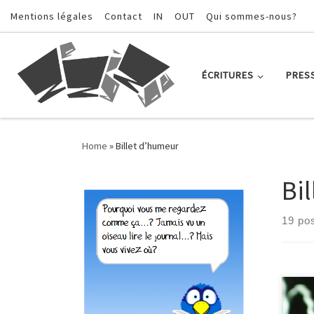
Mentions légales
Contact
IN
OUT
Qui sommes-nous?
Skip to content
ÉCRITURES
PRES
Home
»
Billet d’humeur
Bi
19 po
Hier
semi