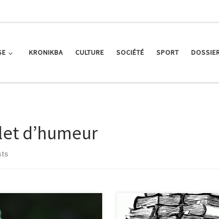
SE
KRONIKBA
CULTURE
SOCIÉTÉ
SPORT
DOSSIE
llet d’humeur
sts
 j’étais de bonne humeur, mes
Aujourd’hui, nous sommes vendr
s pour le potager avaient
10 avril, à deux jours de Pâques, 