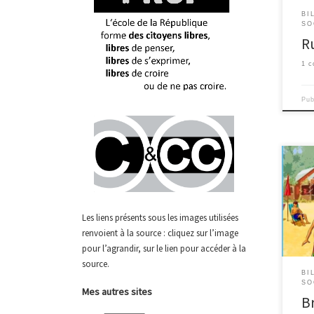
aéro
BI
cash
SO
pend
R
pays
les 
1 
comm
pour
Pu
Ces 
étra
mond
est 
Les liens présents sous les images utilisées
est l
renvoient à la source : cliquez sur l’image
pourt
pour l’agrandir, sur le lien pour accéder à la
jusq
conn
source.
BI
s’at
SO
Mes autres sites
yeux
B
donc