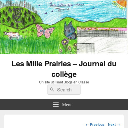
Les Mille Prairies – Journal du
collège
Un site utilisant Blogs en Classe
Search
Search
for:
Menu
Image
← Previous
Next →