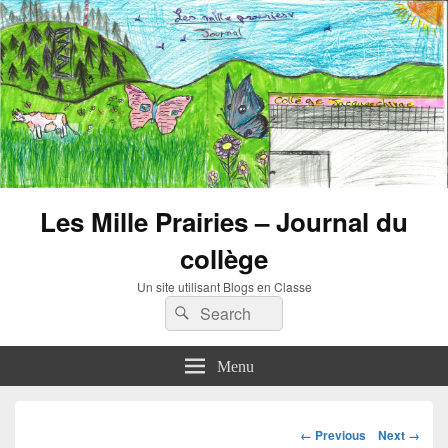
Les Mille Prairies – Journal du
collège
Un site utilisant Blogs en Classe
Search
Search
for:
Menu
Image
← Previous
Next →