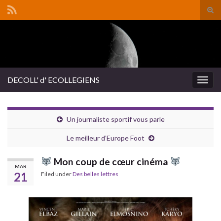
Tog
sear
Search for:
for
DECOLL' d' ECOLLEGIENS
Togg
navig
Un journaliste sportif vous parle
Le meilleur d’Europe Foot
Mon coup de cœur cinéma
MAR
21
Filed under
Des belles lettres