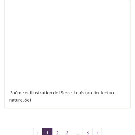
Poème et illustration de Pierre-Louis (atelier lecture-
nature, 6e)
1
2
3
…
6