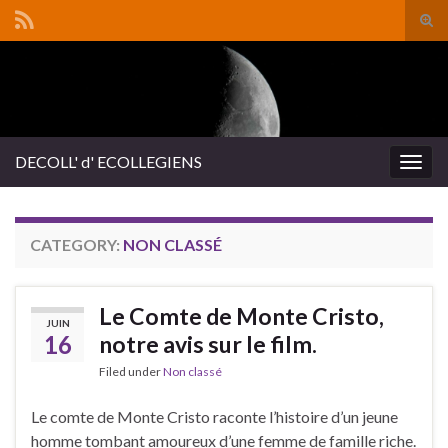
Tog
sear
Search for:
for
DECOLL' d' ECOLLEGIENS
Togg
navig
CATEGORY:
NON CLASSÉ
Le Comte de Monte Cristo,
JUIN
16
notre avis sur le film.
Filed under
Non classé
Le comte de Monte Cristo raconte l’histoire d’un jeune
homme tombant amoureux d’une femme de famille riche.