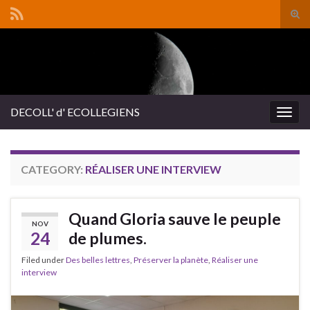
Tog
sear
Search for:
for
DECOLL' d' ECOLLEGIENS
Togg
navig
CATEGORY:
RÉALISER UNE INTERVIEW
Quand Gloria sauve le peuple
NOV
24
de plumes.
Filed under
Des belles lettres
,
Préserver la planète
,
Réaliser une
interview