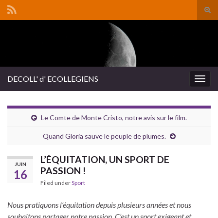
Tog
sear
Search for:
for
DECOLL' d' ECOLLEGIENS
Togg
navig
Le Comte de Monte Cristo, notre avis sur le film.
Quand Gloria sauve le peuple de plumes.
L’ÉQUITATION, UN SPORT DE
JUIN
PASSION !
16
Filed under
Sport
Nous pratiquons l’équitation depuis plusieurs années et nous
souhaitons partager notre passion. C’est un sport exigeant et