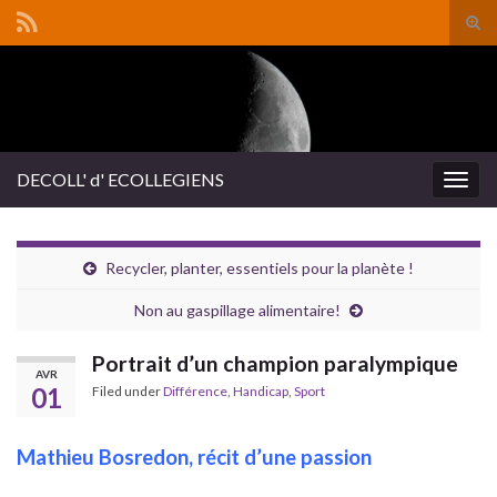
Tog
sear
Search for:
for
DECOLL' d' ECOLLEGIENS
Togg
navig
Recycler, planter, essentiels pour la planète !
Non au gaspillage alimentaire!
Portrait d’un champion paralympique
AVR
01
Filed under
Différence
,
Handicap
,
Sport
Mathieu Bosredon, récit d’une passion