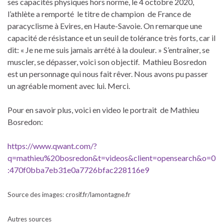
ses capacités physiques hors norme, le 4 octobre 2020,
l’athlète a remporté le titre de champion de France de
paracyclisme à Evires, en Haute-Savoie. On remarque une
capacité de résistance et un seuil de tolérance très forts, car il
dit: « Je ne me suis jamais arrêté à la douleur. » S’entraîner, se
muscler, se dépasser, voici son objectif.
Mathieu Bosredon
est un personnage qui nous fait rêver. Nous avons pu passer
un agréable moment avec lui. Merci.
Pour en savoir plus, voici en video le portrait de Mathieu
Bosredon:
https://www.qwant.com/?
q=mathieu%20bosredon&t=videos&client=opensearch&o=0
:470f0bba7eb31e0a7726bfac228116e9
Source des images: crosif.fr/lamontagne.fr
Autres sources