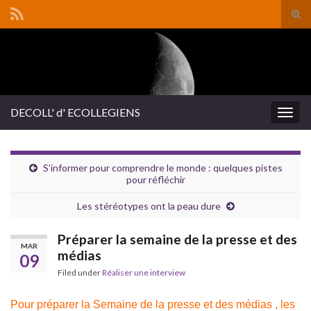
Tog
sear
Search for:
for
DECOLL' d' ECOLLEGIENS
Togg
navig
S’informer pour comprendre le monde : quelques pistes
pour réfléchir
Les stéréotypes ont la peau dure
Préparer la semaine de la presse et des
MAR
médias
09
Filed under
Réaliser une interview
Pour préparer la Semaine de la presse et des médias , les