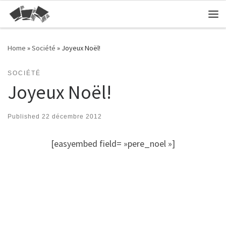
Skip to content
Me
Home
»
Société
»
Joyeux Noël!
SOCIÉTÉ
Joyeux Noël!
Published
22 décembre 2012
[easyembed field= »pere_noel »]