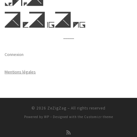
_____
Connexion
Mentions légales
© 2026
ZeZigZag
– All rights reserved
Powered by
WP
– Designed with the
Customizr theme