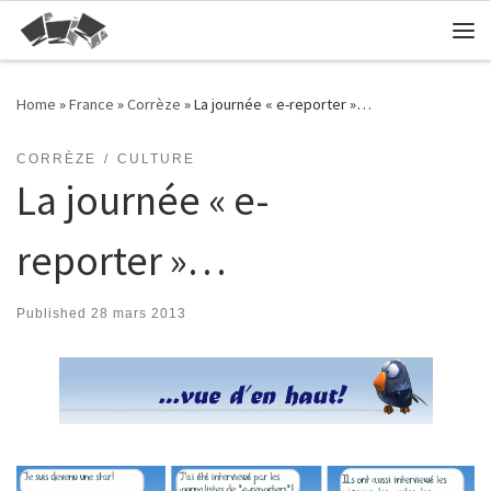
Skip to content
Me
Home
»
France
»
Corrèze
»
La journée « e-reporter »…
CORRÈZE
CULTURE
La journée « e-
reporter »…
Published
28 mars 2013