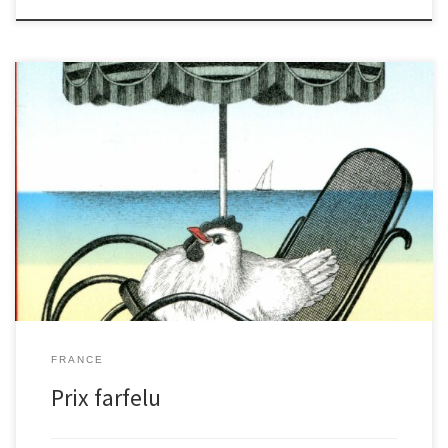
Les élèves de ce blog ont reçu un prix spécial, pour l’opération
« e-reporters », à laquelle ils n’ont pas pu participer… Cette
année, Covid oblige, la journée e-reporters (qui propose aux
élèves de rédiger des articles, sur des thèmes imposés, en une
journée) n’a pas pu avoir lieu en présentiel : elle s’est tenue en
distanciel; mais nos élèves n’ont pas pu y participer : appartenant
à des classes différentes, il aurait fallu accepter un brassage que le
virus aurait pu […]
FRANCE
Prix farfelu