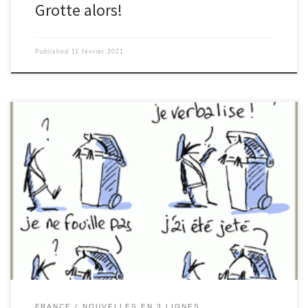
Grotte alors!
Published
11 février 2021
Un SDF chafouin, frigorifié, met le feu à un conteneur. Arrêté, il est
incarcéré. Son acte diligent lui permettra de passer six mois au
chaud. Bastien Mourigal (4ème)
FRANCE
NOUVELLES EN 3 LIGNES