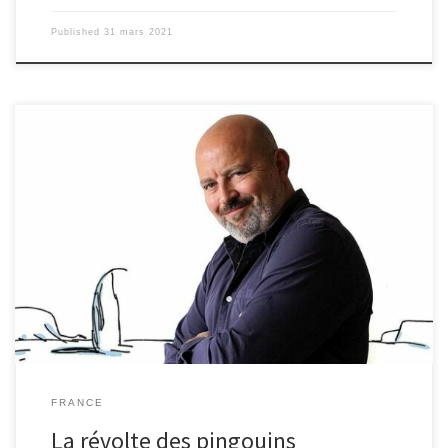
Published
31 mars 2021
Suite à une annonce de la rédaction, qui s’excusait d’avoir publié
un de ses dessins, Xavier Gorce annonce sa démission du Monde :
on n’y lira plus les remarques piquantes des Indégivrables. Le
mercredi 20 janvier 2021, Xavier Gorce fait parvenir sa démission
auprès du Monde. Accusé en masse sur les réseaux sociaux de «
banaliser l’inceste » ou de tenir des propos « insultants envers les
transgenres », il préfère quitter le journal. Mais ne nous y trompons
pas […]
FRANCE
La révolte des pingouins