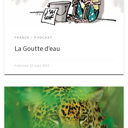
FRANCE
PODCAST
La Goutte d’eau
Published
30 mars 2023
Les habitants des deux petites villes de Salbris et Nançay, situées
au centre de la France, se souviendront toujours de la journée
d’hier : les jaguars du zoo de Nançay ont disparu, sans laisser de
traces ! Retour sur cet événement mystérieux… Hier, vers six
heures du matin, le zoo de Nançay a contacté le département