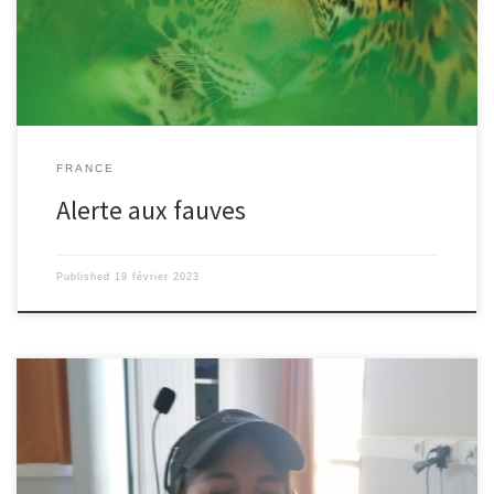
général de la gendarmerie du Cher pour leur signaler la disparition
de deux de leurs jaguars, Aladin et Sienna. D’après Loïc Chastin,
adjudant chef chez […]
FRANCE
Alerte aux fauves
Published
19 février 2023
Pardon pour ces Pioupious (on ne les tient plus, ces volatiles au
verbe facile!)! Vous avez tous été parfaits! [iframe
src= »https://embed.acast.com/62a0e02880c337001296c526/62a2
f7b323beeb001315ffe3″ frameBorder= »0″ width= »100% »