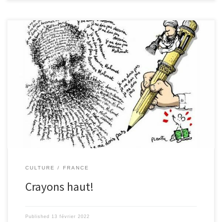
Depuis 2006, la fondation Cartooning for Peace, devenue
aujourd’hui internationale, et ses 225 dessinateurs se battent pour
la défense des libertés fondamentales, avec, comme seule arme,
le dessin de presse. Suite aux réactions face à la publication des
caricatures de Mahomet, le 30 septembre 2005, dans un journal
danois, une réunion entre 12 dessinateurs internationaux a été
organisée le 16 Octobre 2006 à New York, au siège des Nations
Unis, par Kofi Annan, prix Nobel de la Paix et secrétaire […]
CULTURE
FRANCE
Crayons haut!
Published
13 février 2022