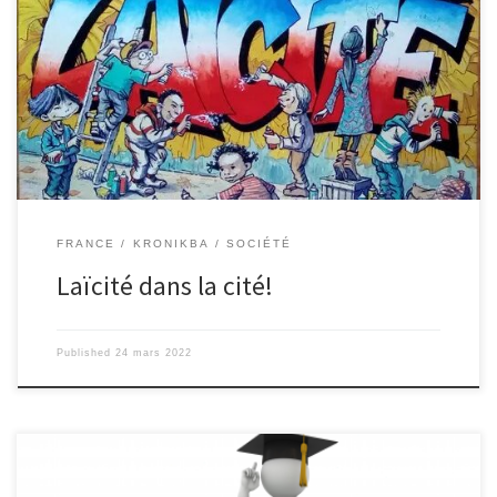
rencontre avec Jean Marc Vareille, référent Laïcité pour la
Corrèze. [iframe
src= »https://embed.acast.com/62a0e02880c337001296c526/62a2
f691756d540012bb24a7″ frameBorder= »0″ width= »100% »
height= »80px »] Margaux Saintemarie, Léa Pérez, Eda Oruc, Zoé
Maniac (3ème)
FRANCE
KRONIKBA
SOCIÉTÉ
Laïcité dans la cité!
Published
24 mars 2022
Une nouvelle génération d’étudiants découvrent, grace à