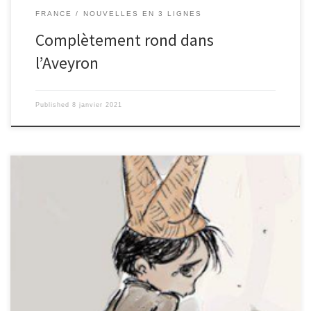
FRANCE
NOUVELLES EN 3 LIGNES
Complètement rond dans
l’Aveyron
Published
8 janvier 2021
L’application destinée à ralentir le Covid a été créée par le
gouvernement, pourtant notre Premier Ministre procrastine son
téléchargement… Bérangère Guzzonato (3ème)