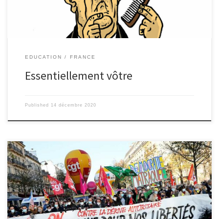
fait apparemment de son mieux. De nouvelles mesures ont été
promulguées […]
EDUCATION
FRANCE
Essentiellement vôtre
Published
14 décembre 2020
La proposition de loi de « sécurité globale », qui prévoit, dans son
article 24, de pénaliser la diffusion d’images ou de vidéos des
forces de l’ordre, menace le travail des journalistes et la liberté de
la presse. Depuis son vote, le mardi 20 novembre, à l’Assemblée
nationale, la loi suscite diverses polémiques et oppositions. La loi
de »Sécurité Globale » est un texte qui a été proposé à