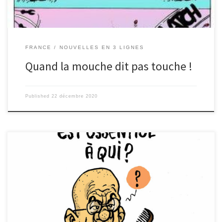
FRANCE
NOUVELLES EN 3 LIGNES
Quand la mouche dit pas touche !
Published
22 décembre 2020
Novembre 2020 : Crise sanitaire, nouveau confinement, nouvelles
mesures… Le gouvernement appose allègrement son tampon
NON ESSENTIEL sur des produits, des professions, des personnes…
avec des conséquences parfois dramatiques ! Par contre, pas de
chance pour les ados, le retour au collège est, paraît-il, ESSENTIEL
! En ces temps de crise sanitaire, tout est pensé pour lutter contre
la propagation de ce satané virus Covid 19, et le gouvernement