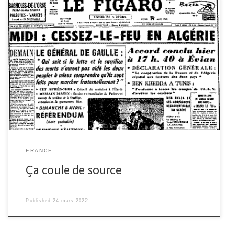
De 1954 à 1962, une guerre d’indépendance oppose le
gouvernement français et le GPRA. Accords pour l’indépendance,
conséquences économiques et humaines, discours
anniversaires… Que s’est-il passé ? Petit rappel avant les
commémorations d’aujourd’hui. La guerre d’Algérie, connue sous
les noms d’ « événements d’Algérie », « révolution algérienne », «
guerre d’indépendance algérienne », est un conflit armé qui a
duré 8 ans, de 1954 à 1962, en Algérie, colonie française depuis
1830, puis divisée en départements depuis 1848. L’aboutissement
[…]
FRANCE
Ça coule de source
Published
24 mars 2022