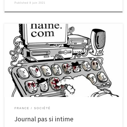
Published
8 juin 2021
Les réseaux sociaux sont les nouveaux espaces de « confession »
des adolescents d’aujourd’hui : intimité partagée par des
centaines d’abonnés, parfois des dizaines de milliers, comme
dans l’affaire Mila : rançon d’un succès? « L’affaire Mila » : une
lycéenne de 16 ans fait un live sur Instagram le 18 janvier 2020,
pour parler, comme d’habitude, de tout et de rien avec ses
« followers », raconter sa vie, partager des idées. Lors des
échanges, un garçon d’origine maghrébine lui fait des avances
insistantes. […]
FRANCE
SOCIÉTÉ
Journal pas si intime