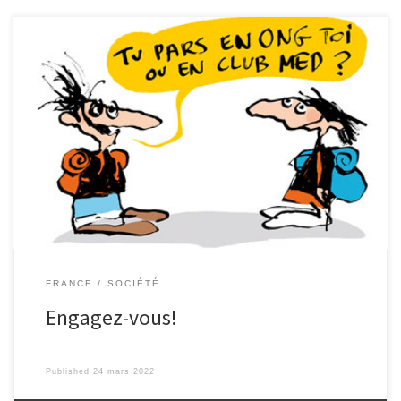
En cette période de guerre et de tensions, l’engagement citoyen
semble se développer et les associations sont de plus en plus
nombreuses : « engagez-vous »! Dominique Grador, qui est passée
de la politique au monde associatif, nous parle de son
engagement. Être citoyen, ça veut dire quoi ? On fait comment
pour être un bon citoyen ? Toutes ces questions occupent
beaucoup les esprits, particulièrement en ces moments sombres
où chacun tente de trouver un moyen d’aider son prochain, sans
vraiment […]
FRANCE
SOCIÉTÉ
Engagez-vous!
Published
24 mars 2022