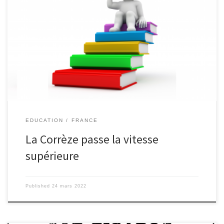
l’Onisep, au C.I.O. et au Campus Connecté qu’il est possible de
faire des études supérieures, sans bouger de la Corrèze. L’Onisep
(Office national d’information sur les enseignements et les
professions) est un opérateur de l’État qui relève du ministère de
l’Éducation nationale, de la Jeunesse et des Sports et du
ministère de l’Enseignement supérieur, de la Recherche et de
l’Innovation. Éditeur public, l’Onisep produit et diffuse toute
l’information sur les formations et les […]
EDUCATION
FRANCE
La Corrèze passe la vitesse
supérieure
Published
24 mars 2022