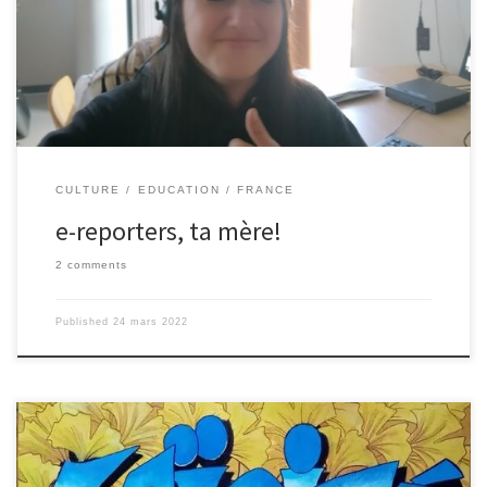
height= »110px »] By Léo Capy (4ème) Le sondage du jour (vous
pouvez voter dans les commentaires!), non pas sur la chocolatine
ou le pain au chocolat (risque d’émeute!), mais sur Eda la
Rappeuse / Eda la Telétubbies / Eda au MacDo : les votes sont
ouverts (995000 € la minute)
CULTURE
EDUCATION
FRANCE
e-reporters, ta mère!
2 comments
Published
24 mars 2022