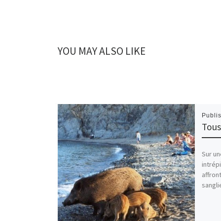
YOU MAY ALSO LIKE
Publi
Tous 
Sur un
intrép
affron
sangli