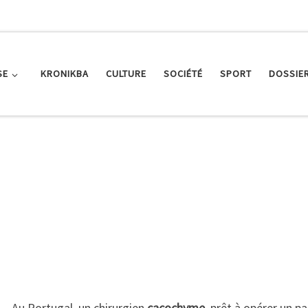
SE
KRONIKBA
CULTURE
SOCIÉTÉ
SPORT
DOSSIE
Au Portugal, un chirurgien
cacochyme
, prêt à opérer un pa