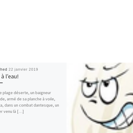
shed
22 janvier 2019
à l’eau!
e plage déserte, un baigneur
ide, armé de sa planche à voile,
ta, dans un combat dantesque, un
er venu là […]