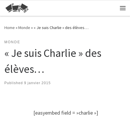
Skip to content
Me
Home
»
Monde
»
« Je suis Charlie » des élèves…
MONDE
« Je suis Charlie » des
élèves…
Published
9 janvier 2015
[easyembed field = »charlie »]