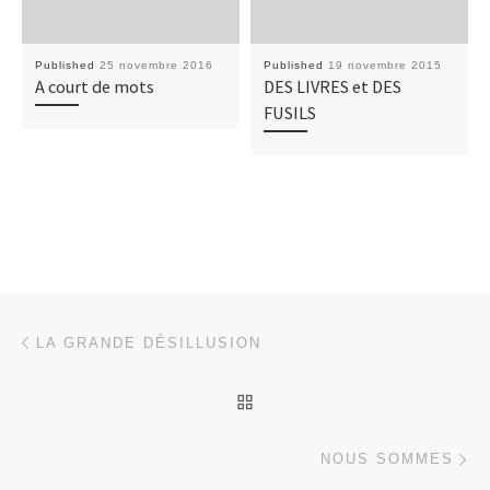
Published
25 novembre 2016
Published
19 novembre 2015
A court de mots
DES LIVRES et DES
FUSILS
Post navigation
Previous post
LA GRANDE DÉSILLUSION
BACK TO POST LIST
Ne
NOUS SOMMES