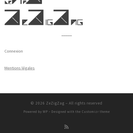
_____
Connexion
Mentions légales
© 2026
ZeZigZag
– All rights reserved
Powered by
WP
– Designed with the
Customizr theme