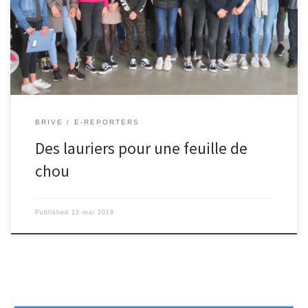
personnalités pour leur remettre le « Grand prix de la qualité
rédactionnelle », et , cerise sur le gateau, un « Prix spécial La
Trousse corrézienne » pour distinguer un article particulier :
« Tomates au ski ». Après avoir fait le poireau, pour attendre les
[…]
BRIVE
E-REPORTERS
Des lauriers pour une feuille de
chou
Published
12 mai 2019