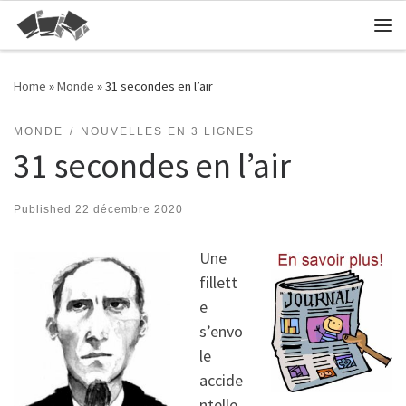
Skip to content
Me
Home
»
Monde
»
31 secondes en l’air
MONDE
NOUVELLES EN 3 LIGNES
31 secondes en l’air
Published
22 décembre 2020
Une
fillett
e
s’envo
le
accide
ntelle