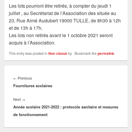
Les lots pourront être retirés, à compter du jeudi 1
juillet , au Secrétariat de l’Association des située au
23, Rue Aimé Audubert 19000 TULLE, de 8h30 à 12h
et de 13h à 17h.
Les lots non retirés avant le 1 octobre 2021 seront
acquis à l’Association.
This entry was posted in
Non classé
by
. Bookmark the
permalink
.
Navigation
de
Previous
←
Previous
l’article
Fournitures scolaires
post:
Next
Next
→
Année scolaire 2021-2022 : protocole sanitaire et mesures
post:
de fonctionnement